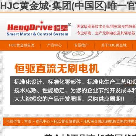
HJC黄金城·集团(中国区)唯一
国家级高新技术企业/国家级专精特
专业研发、生产无刷电机及其驱动器
HJC黄金城首页
产品中心
专题推广
关于HJC黄金城
联系HJC黄金城
当前位置：
首页
»
资讯中心
»
HJC黄金城资讯
»
HJC黄金城无刷电机英国代理携