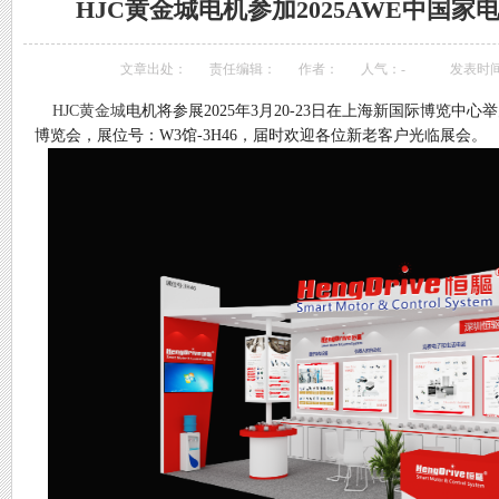
HJC黄金城电机参加2025AWE中国
文章出处：
责任编辑：
作者：
人气：
-
发表时间：2
HJC黄金城
电机将参展2025年3
月20
-23
日在上海新国际博览中心举
博览会，展位号：W3馆-3H46，
届时欢迎各位新老客户光临展会。