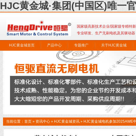
HJC黄金城·集团(中国区)唯一
国家级高新技术企业/国家级专精特
专业研发、生产无刷电机及其驱动器
HJC黄金城首页
产品中心
专题推广
关于HJC黄金城
联系HJC黄金城
当前位置：
首页
»
资讯中心
»
HJC黄金城资讯
»
HJC黄金城电机参加2025AW