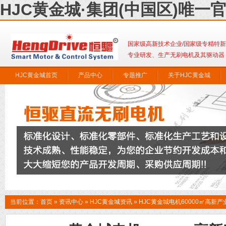
HJC黄金城·集团(中国区)唯一
国家级高新技术企业/国家级专精特
专业研发、生产无刷电机及其驱动器
HJC黄金城首页
产品中心
专题推广
关于HJC黄金城
联系HJC黄金城
当前位置：
首页
»
资讯中心
»
HJC黄金城资讯
»
HJC黄金城电机60000㎡高新