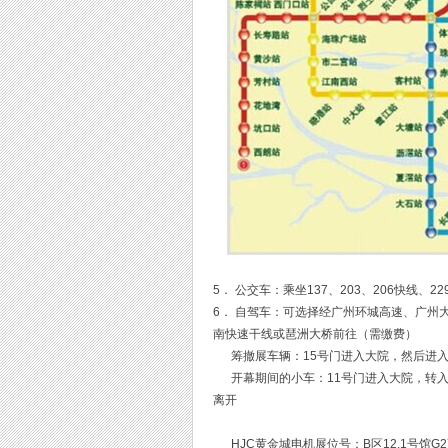
5． 公交车：乘坐137、203、206快线、2
6． 自驾车：可选择经广州环城高速、广州
南快速干线或琶洲大桥前往（需缴费）
筹撤展车辆：15号门进入大院，然后进入14
开幕期间的小车：11号门进入大院，转入
离开
HJC黄金城电机展位号：B区12.1号馆