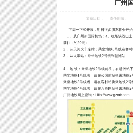
广州
文章出处：
责任编辑：
下周一正式开展，明日很多朋友将会开始
1． 从广州新国际机场：a、机场快线巴
前往（约20元）
2． 从天河火车东站：乘坐地铁3号线在客
3． 从火车站：乘坐地铁2号线到琶洲站
4． 地 铁：乘坐地铁2号线前往，在琶洲站
乘坐地铁1号线者，请在公园前站换乘地铁2
乘坐地铁3号线者，请在客村站换乘地铁2号
乘坐地铁4号线者，请在万胜围站换乘地铁2
广州地铁网上查询：Http://www.gzmtr.com