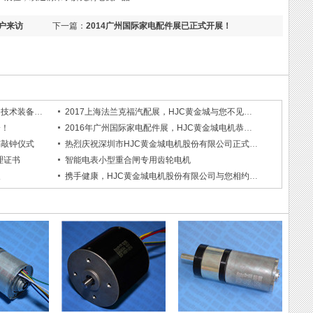
户来访
下一篇：
2014广州国际家电配件展已正式开展！
HJC黄金城电机赴广州参加首届军民两用技术装备成果交易会
2017上海法兰克福汽配展，HJC黄金城与您不见不散！
会！
2016年广州国际家电配件展，HJC黄金城电机恭候大驾！
市敲钟仪式
热烈庆祝深圳市HJC黄金城电机股份有限公司正式挂牌上市
理证书
智能电表小型重合闸专用齿轮电机
展
携手健康，HJC黄金城电机股份有限公司与您相约中国国际医疗器械(春季)博览会