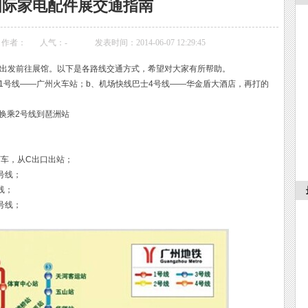
国际家电配件展交通指南
作者：
人气：
-
发表时间：2014-06-07 12:29:45
出发前往展馆。以下是各路线交通方式，希望对大家有所帮助。
士1号线——广州火车站；b、机场快线巴士4号线——华金盾大酒店，再打的
村换乘2号线到琶洲站
下车，从C出口出站；
号线；
线；
号线；