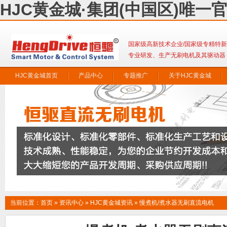
HJC黄金城·集团(中国区)唯一
国家级高新技术企业/国家级专精特
专业研发、生产无刷电机及其驱动器
HJC黄金城首页
产品中心
专题推广
关于HJC黄金城
联系HJC黄金城
当前位置：
首页
»
资讯中心
»
HJC黄金城资讯
»
慢煮机/煮水器无刷直流电机