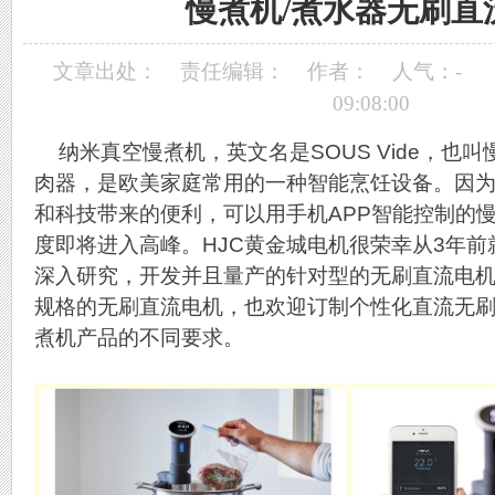
慢煮机/煮水器无刷直
文章出处：
责任编辑：
作者：
人气：
-
09:08:00
纳米真空慢煮机，英文名是SOUS Vide，也
肉器，是欧美家庭常用的一种智能烹饪设备。因
和科技带来的便利，可以用手机APP智能控制的
度即将进入高峰。HJC黄金城电机很荣幸从3年
深入研究，开发并且量产的针对型的无刷直流电
规格的无刷直流电机，也欢迎订制个性化直流无
煮机产品的不同要求。