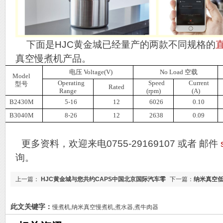
下面是HJC黄金城已经量产的两款不同规格的
真空慢煮机产品。
电压
Voltage(V)
No Load
空载
Model
Operating
Speed
Current
型号
Rated
Range
(rpm)
(A)
B2430M
5-16
12
6026
0.10
B3040M
8-26
12
2638
0.09
更多资料，欢迎来电0755-29169107 或者 邮件
询。
上一篇：
HJC黄金城与您共约CAPS中国北京国际汽车零
下一篇：
纳米真空
部件博览会！
此文关键字：
慢煮机,纳米真空慢煮机,煮水器,煮牛肉器